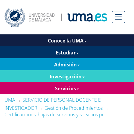
Menú
Conoce la UMA
Estudiar
Admisión
Investigación
Servicios
UMA
→
SERVICIO DE PERSONAL DOCENTE E
INVESTIGADOR
→
Gestión de Procedimientos
→
Certificaciones, hojas de servicios y servicios pr...