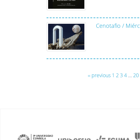
Cenotafio / Miér
‹‹ previous
1
2
3
4
...
20