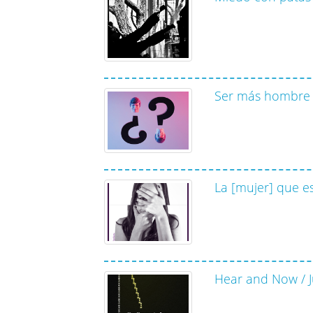
Ser más hombre 
La [mujer] que e
Hear and Now / 