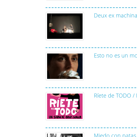
Deux ex machina 
Esto no es un mo
Ríete de TODO / 
Miedo con patas 