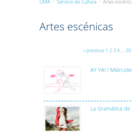
UMA
Servicio de Cultura
Artes escénic
Artes escénicas
‹‹ previous
1
2
3
4
...
20
AY YA! / Miércol
La Gramática de 