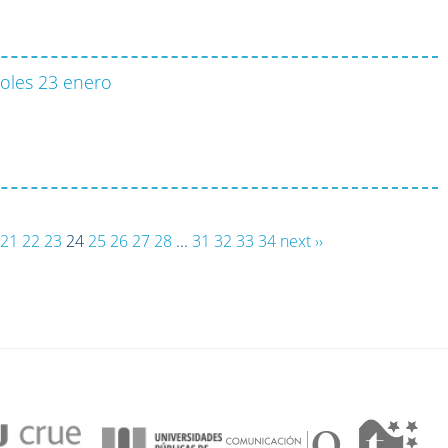
coles 23 enero
21
22
23
24
25
26
27
28
...
31
32
33
34
next ››