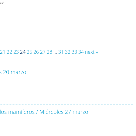
as
21
22
23
24
25
26
27
28
...
31
32
33
34
next ››
es 20 marzo
los mamíferos / Miércoles 27 marzo