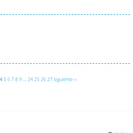
4
5
6
7
8
9
...
24
25
26
27
siguiente ››