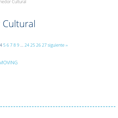
nedor Cultural
Cultural
4
5
6
7
8
9
...
24
25
26
27
siguiente ››
 MOVING