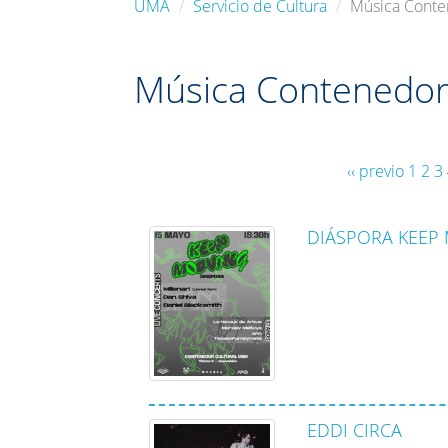
UMA
Servicio de Cultura
Música Conte
Música Contenedor 
‹‹ previo
1
2
3
DIÁSPORA KEEP
EDDI CIRCA