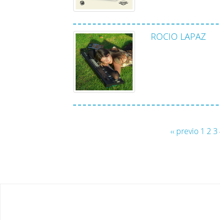
ROCIO LAPAZ
‹‹ previo
1
2
3