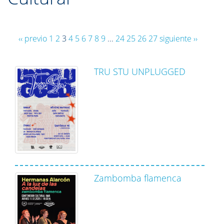
‹‹ previo
1
2
3
4
5
6
7
8
9
...
24
25
26
27
siguiente ››
TRU STU UNPLUGGED
Zambomba flamenca