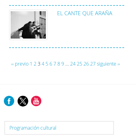
EL CANTE QUE ARAÑA
‹‹ previo
1
2
3
4
5
6
7
8
9
...
24
25
26
27
siguiente ››
Programación cultural