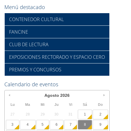
Menú destacado
CONTENEDOR CULTURAL
FANCINE
CLUB DE LECTURA
EXPOSICIONES RECTORADO Y ESPACIO CERO
PREMIOS Y CONCURSOS
Calendario de eventos
Agosto
2026
Lu
Ma
Mi
Ju
Vi
Sá
Do
27
28
29
30
31
1
2
3
4
5
6
7
8
9