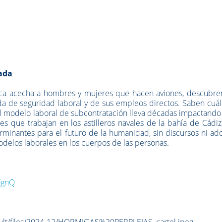
ada
rica acecha a hombres y mujeres que hacen aviones, descubre
 de seguridad laboral y de sus empleos directos. Saben cuál 
 el modelo laboral de subcontratación lleva décadas impactando
s que trabajan en los astilleros navales de la bahía de Cádiz
rminantes para el futuro de la humanidad, sin discursos ni ad
delos laborales en los cuerpos de las personas.
FgnQ
ault/files/2024-12/HORMIGAS%20PERPLEJAS_cartel.jpeg