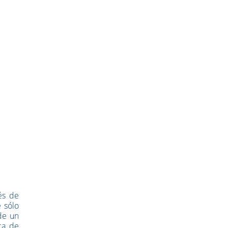
és de
 sólo
de un
ca de