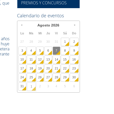
PREMIOS Y CONCURSOS
s, que
Calendario de eventos
Agosto
2026
Lu
Ma
Mi
Ju
Vi
Sá
Do
s años
27
28
29
30
31
1
2
s huye
retera
3
4
5
6
7
8
9
irante
10
11
12
13
14
15
16
17
18
19
20
21
22
23
24
25
26
27
28
29
30
31
2
3
4
5
6
1