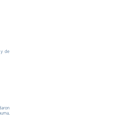
 y de
daron
rauma,