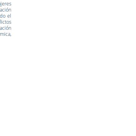
ujeres
ración
do el
ictos
ración
émica,