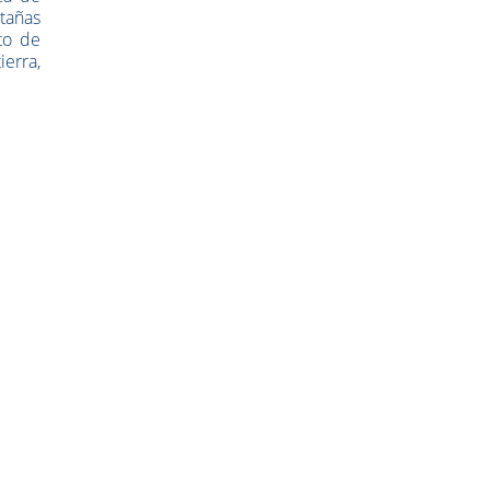
tañas
to de
ierra,