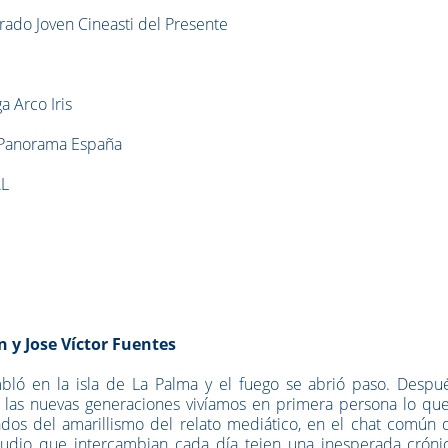
ado Joven Cineasti del Presente
a Arco Iris
 Panorama España
AL
 y Jose Víctor Fuentes
mbló en la isla de La Palma y el fuego se abrió paso. Despu
 las nuevas generaciones vivíamos en primera persona lo que
dos del amarillismo del relato mediático, en el chat común 
 audio que intercambian cada día tejen una inesperada cróni