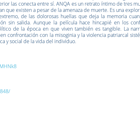
erior las conecta entre sí. ANQA es un retrato íntimo de tres m
ran que existen a pesar de la amenaza de muerte. Es una explo
 extremo, de las dolorosas huellas que deja la memoria cuan
n sin salida. Aunque la película hace hincapié en los confl
olítico de la época en que viven también es tangible. La nar
en confrontación con la misoginia y la violencia patriarcal sist
ca y social de la vida del individuo.
v2MHNk8
2848/