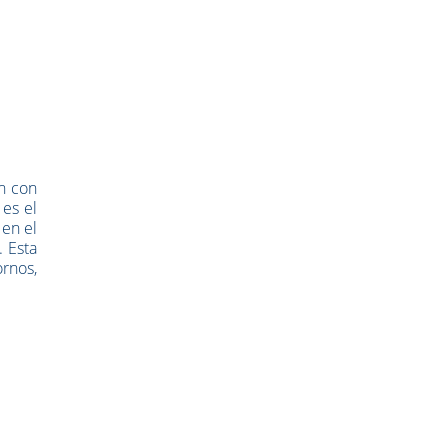
n con
es el
 en el
. Esta
ornos,