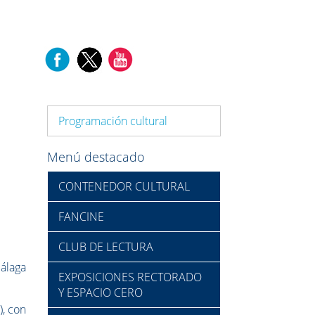
Programación cultural
Menú destacado
CONTENEDOR CULTURAL
FANCINE
CLUB DE LECTURA
Málaga
EXPOSICIONES RECTORADO
Y ESPACIO CERO
), con