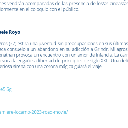
iones vendrán acompañadas de las presencia de los/as cineasta
riormente en el coloquio con el público.
isele Royo
agros (37) estira una juventud sin preocupaciones en sus último
usca consuelo a un abandono en su adicción a Grindr. Milagro
onathan provoca un encuentro con un amor de infancia. La car
rovoca la engañosa libertad de principios de siglo XXI. Una del
riosa sirena con una corona mágica guiará el viaje
e5ISg
premiere-locarno-2023-road-movie/