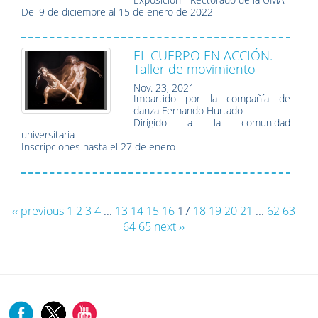
Del 9 de diciembre al 15 de enero de 2022
EL CUERPO EN ACCIÓN.
Taller de movimiento
Nov. 23, 2021
Impartido por la compañía de
danza Fernando Hurtado
Dirigido a la comunidad
universitaria
Inscripciones hasta el 27 de enero
‹‹ previous
1
2
3
4
...
13
14
15
16
17
18
19
20
21
...
62
63
64
65
next ››