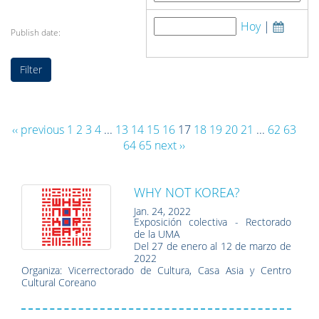
Hoy
|
Publish date:
‹‹ previous
1
2
3
4
...
13
14
15
16
17
18
19
20
21
...
62
63
64
65
next ››
WHY NOT KOREA?
Jan. 24, 2022
Exposición colectiva - Rectorado
de la UMA
Del 27 de enero al 12 de marzo de
2022
Organiza: Vicerrectorado de Cultura, Casa Asia y Centro
Cultural Coreano