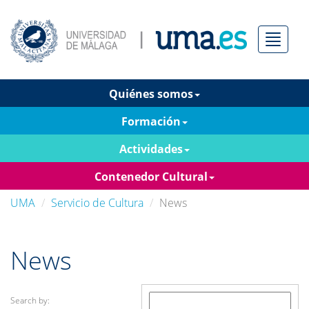
Menú
Quiénes somos
Formación
Actividades
Contenedor Cultural
UMA
Servicio de Cultura
News
News
Search by: