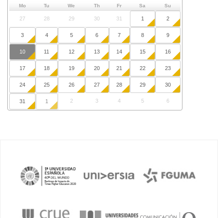
Mo
Tu
We
Th
Fr
Sa
Su
27
28
29
30
31
1
2
3
4
5
6
7
8
9
10
11
12
13
14
15
16
17
18
19
20
21
22
23
24
25
26
27
28
29
30
2
3
4
5
6
31
1