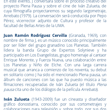
En este evento, J conversará sobre el proceso creativo del
proyecto Plena Pausa y sobre el cine de Iván Zulueta, de
cuya filmografía proyectaremos su segundo largometraje,
Arrebato (1979). La conversación será conducida por Pepo
Pérez, vicerrector adjunto de Cultura y profesor de la
facultad de Bellas Artes de la UMA.
Juan Ramón Rodríguez Cervilla
(Granada, 1969), con
nombre de firma J, es un músico conocido principalmente
por ser líder del grupo granadino Los Planetas. También
lidera la banda Grupo de Expertos Solynieve y ha
participado en Los Evangelistas, grupo homenaje al cantaor
Enrique Morente, y Fuerza Nueva, una colaboración entre
Los Planetas y Niño de Elche. Con una larga carrera
musical que arranca a comienzo de los noventa, su debut
en solitario como J ha sido el mencionado Plena pausa, un
álbum de canciones con las que ha puesto música a las
filmaciones recuperadas de Iván Zulueta (el título
Plena
pausa
cita uno de los diálogos de la película
Arrebato
).
Iván Zulueta
(1943-2009) fue un cineasta y diseñador
gráfico donostiarra, conocido por sus cortometrajes y
colaboraciones para televisión y, sobre todo, por sus dos