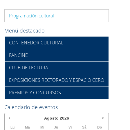
Programación cultural
Menú destacado
CONTENEDOR CULTURAL
FANCINE
CLUB DE LECTURA
EXPOSICIONES RECTORADO Y ESPACIO CERO
PREMIOS Y CONCURSOS
Calendario de eventos
Agosto
2026
Lu
Ma
Mi
Ju
Vi
Sá
Do