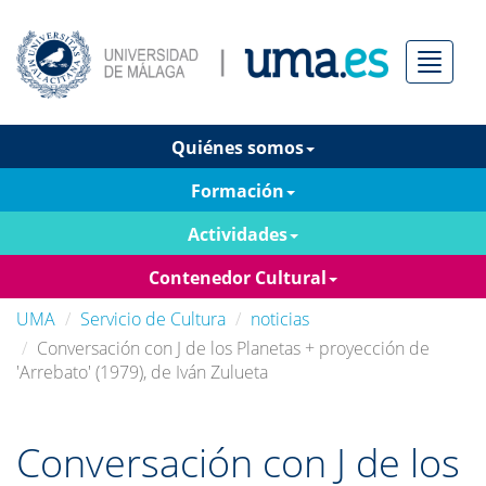
Menú
Quiénes somos
Formación
Actividades
Contenedor Cultural
UMA
Servicio de Cultura
noticias
Conversación con J de los Planetas + proyección de
'Arrebato' (1979), de Iván Zulueta
Conversación con J de los