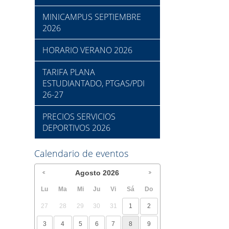
MINICAMPUS SEPTIEMBRE
2026
HORARIO VERANO 2026
TARIFA PLANA
ESTUDIANTADO, PTGAS/PDI
26-27
PRECIOS SERVICIOS
DEPORTIVOS 2026
Calendario de eventos
Agosto
2026
Lu
Ma
Mi
Ju
Vi
Sá
Do
27
28
29
30
31
1
2
3
4
5
6
7
8
9