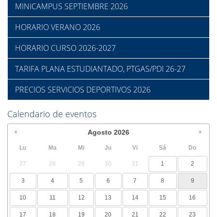
MINICAMPUS SEPTIEMBRE 2026
HORARIO VERANO 2026
HORARIO CURSO 2026-2027
TARIFA PLANA ESTUDIANTADO, PTGAS/PDI 26-27
PRECIOS SERVICIOS DEPORTIVOS 2026
Calendario de eventos
Agosto
2026
Lu
Ma
Mi
Ju
Vi
Sá
Do
27
28
29
30
31
1
2
3
4
5
6
7
8
9
10
11
12
13
14
15
16
17
18
19
20
21
22
23