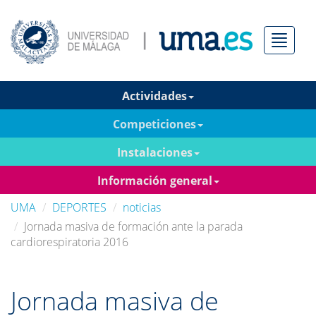
Menú
Actividades
Competiciones
Instalaciones
Información general
UMA
DEPORTES
noticias
Jornada masiva de formación ante la parada
cardiorespiratoria 2016
Jornada masiva de