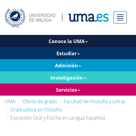
Menú
Conoce la UMA
Estudiar
Admisión
Investigación
Servicios
UMA
Oferta de grado
Facultad de Filosofía y Letras
Graduado/a en Filosofía
Expresión Oral y Escrita en Lengua Española