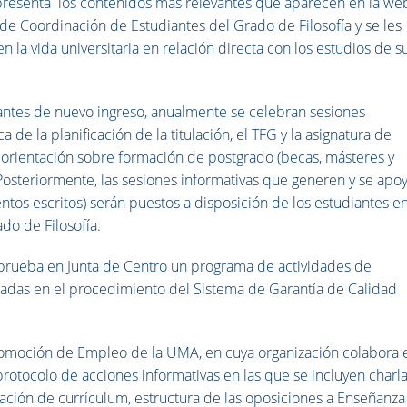
 presenta los contenidos más relevantes que aparecen en la we
a de Coordinación de Estudiantes del Grado de Filosofía y se les
en la vida universitaria en relación directa con los estudios de s
antes de nuevo ingreso, anualmente se celebran sesiones
 de la planificación de la titulación, el TFG y la asignatura de
 orientación sobre formación de postgrado (becas, másteres y
 Posteriormente, las sesiones informativas que generen y se apo
s escritos) serán puestos a disposición de los estudiantes en
do de Filosofía.
rueba en Junta de Centro un programa de actividades de
adas en el procedimiento del Sistema de Garantía de Calidad
romoción de Empleo de la UMA, en cuya organización colabora 
protocolo de acciones informativas en las que se incluyen charl
lización de currículum, estructura de las oposiciones a Enseñanza