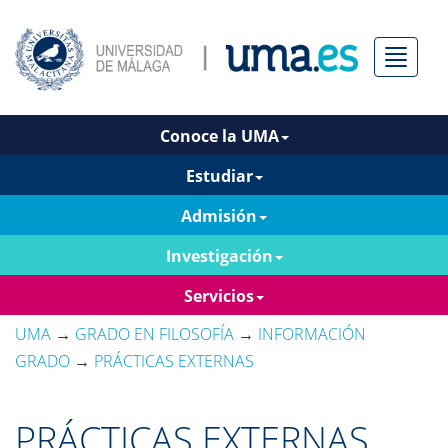
Menú
Conoce la UMA
Estudiar
Admisión
Investigación
Servicios
UMA
→
GRADO EN FILOSOFÍA
→
INFORMACIÓN
GRADO
→
PRÁCTICAS EXTERNAS
PRÁCTICAS EXTERNAS