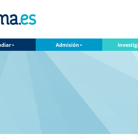
udiar
Admisión
Investig