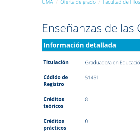
UMA
Oferta de grado
Facultad de Filos
Enseñanzas de las 
Información detallada
Titulación
Graduado/a en Educación
Códido de
51451
Registro
Créditos
8
teóricos
Créditos
0
prácticos