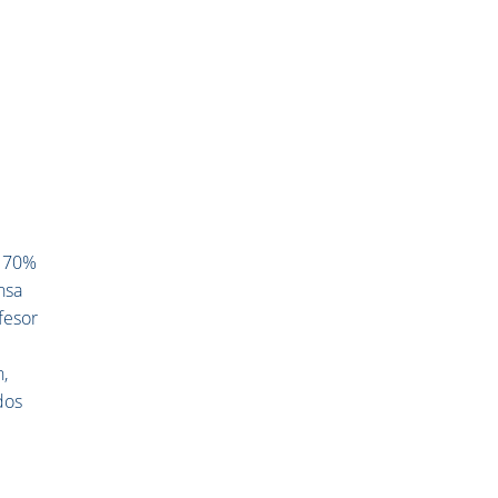
l 70%
nsa
fesor
n,
dos