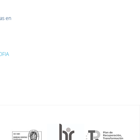
das en
OFIA