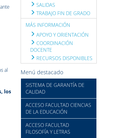
SALIDAS
iante
TRABAJO FIN DE GRADO
MÁS INFORMACIÓN
APOYO Y ORIENTACIÓN
COORDINACIÓN
DOCENTE
RECURSOS DISPONIBLES
s al
Menú destacado
SISTEMA DE GARANTÍA DE
, los
CALIDAD
ACCESO FACULTAD CIENCIAS
DE LA EDUCACIÓN
ACCESO FACULTAD
FILOSOFÍA Y LETRAS