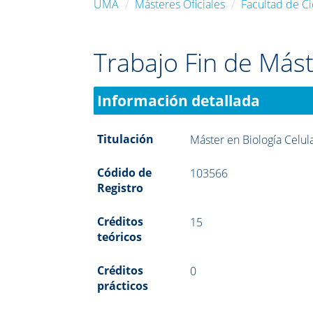
UMA
Másteres Oficiales
Facultad de Ci
Trabajo Fin de Más
Información detallada
Titulación
Máster en Biología Celul
Códido de
103566
Registro
Créditos
15
teóricos
Créditos
0
prácticos