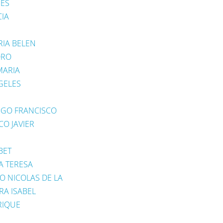
NES
CIA
IA BELEN
DRO
MARIA
NGELES
EGO FRANCISCO
CO JAVIER
BET
A TERESA
O NICOLAS DE LA
RA ISABEL
RIQUE