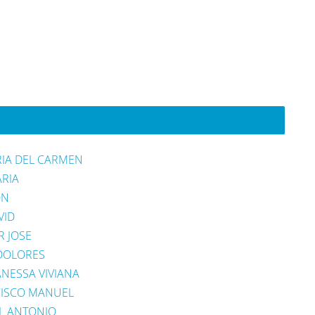
IA DEL CARMEN
ARIA
ON
VID
R JOSE
 DOLORES
NESSA VIVIANA
CISCO MANUEL
L ANTONIO