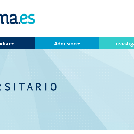
udiar
Admisión
Investig