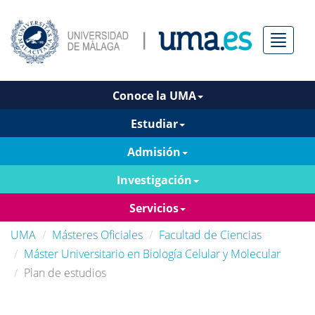
Menú
Conoce la UMA
Estudiar
Admisión
Investigación
Servicios
UMA
Másteres Oficiales
Facultad de Ciencias
Máster Universitario en Biología Celular y Molecular
Plan de estudios