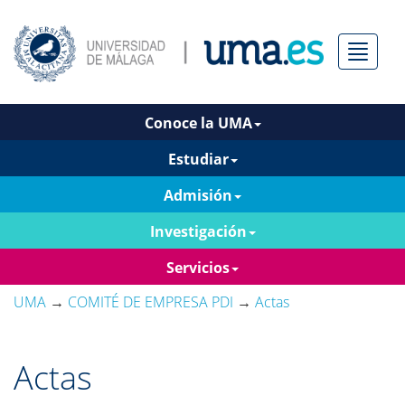
Menú
Conoce la UMA
Estudiar
Admisión
Investigación
Servicios
UMA
→
COMITÉ DE EMPRESA PDI
→
Actas
Actas