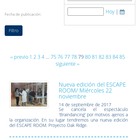
Hoy
|
Fecha de publicación:
‹‹ previo
1
2
3
4
...
75
76
77
78
79
80
81
82
83
84
85
siguiente ››
Nueva edición del ESCAPE
ROOM/ Miércoles 22
noviembre
14 de septiembre de 2017
Se cancela el espectáculo
'Braindancing' por motivos ajenos a
la organización. En su lugar tendremos una nueva edición
del ESCAPE ROOM. Proyecto Oak Ridge.