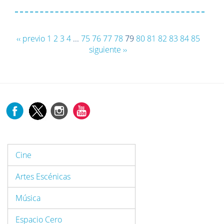
‹‹ previo
1
2
3
4
...
75
76
77
78
79
80
81
82
83
84
85
siguiente ››
Cine
Artes Escénicas
Música
Espacio Cero