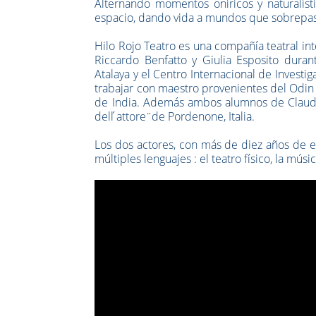
Alternando momentos oníricos y naturalísti
espacio, dando vida a mundos que sobrepasan
Hilo Rojo Teatro es una compañía teatral int
Riccardo Benfatto y Giulia Esposito durant
Atalaya y el Centro Internacional de Investi
trabajar con maestro provenientes del Odin T
de India. Además ambos alumnos de Claudia 
dell ́attore ̈ de Pordenone, Italia.
Los dos actores, con más de diez años de e
múltiples lenguajes : el teatro físico, la músi