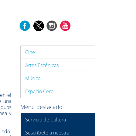
Cine
Artes Escénicas
Música
Espacio Cero
 en el
e una
Menú destacado
viduos
nea y
Servicio de Cultura
mundo.
Suscríbete a nuestra