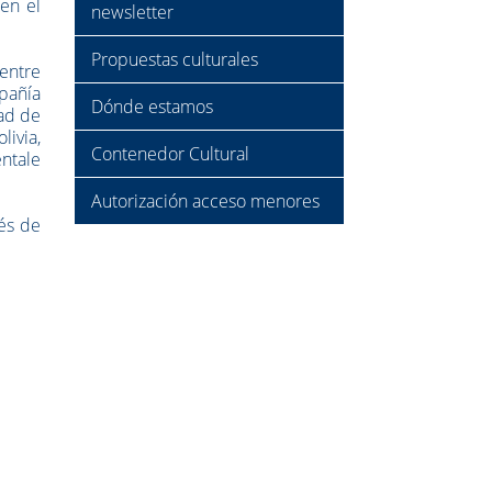
 en el
newsletter
Propuestas culturales
 entre
pañía
Dónde estamos
dad de
livia,
Contenedor Cultural
entale
Autorización acceso menores
vés de