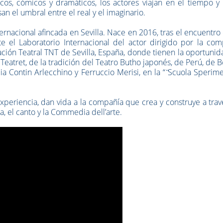
cos, cómicos y dramáticos, los actores viajan en el tiempo y
 el umbral entre el real y el imaginario.
ernacional afincada en Sevilla. Nace en 2016, tras el encuentro
e el Laboratorio Internacional del actor dirigido por la com
gación Teatral TNT de Sevilla, España, donde tienen la oportuni
eatret, de la tradición del Teatro Butho japonés, de Perú, de Bo
Contin Arlecchino y Ferruccio Merisi, en la “ ̈Scuola Sperim
xperiencia, dan vida a la compañía que crea y construye a tra
ca, el canto y la Commedia dell’arte.