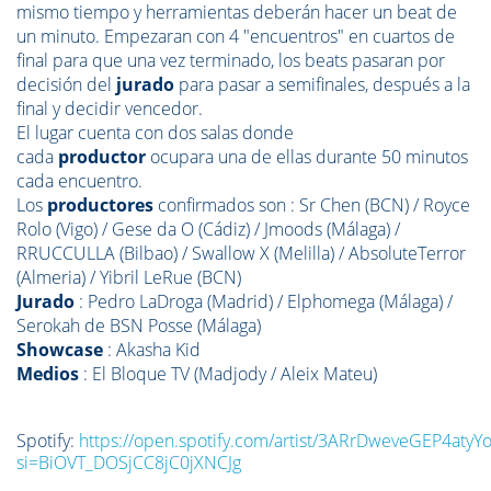
mismo tiempo y herramientas deberán hacer un beat de
un minuto. Empezaran con 4 "encuentros" en cuartos de
final para que una vez terminado, los beats pasaran por
decisión del
jurado
para pasar a semifinales, después a la
final y decidir vencedor.
El lugar cuenta con dos salas donde
cada
productor
ocupara una de ellas durante 50 minutos
cada encuentro.
Los
productores
confirmados son : Sr Chen (BCN) / Royce
Rolo (Vigo) / Gese da O (Cádiz) / Jmoods (Málaga) /
RRUCCULLA (Bilbao) / Swallow X (Melilla) / AbsoluteTerror
(Almeria) / Yibril LeRue (BCN)
Jurado
: Pedro LaDroga (Madrid) / Elphomega (Málaga) /
Serokah de BSN Posse (Málaga)
Showcase
: Akasha Kid
Medios
: El Bloque TV (Madjody / Aleix Mateu)
Spotify:
https://open.spotify.com/artist/3ARrDweveGEP4aty
si=BiOVT_DOSjCC8jC0jXNCJg