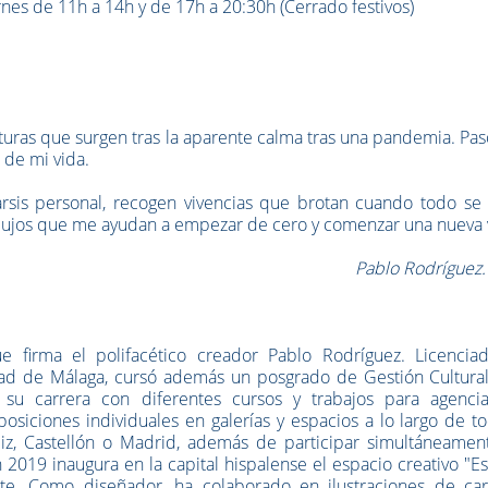
rnes de 11h a 14h y de 17h a 20:30h (Cerrado festivos)
turas que surgen tras la aparente calma tras una pandemia. Pa
 de mi vida.
arsis personal, recogen vivencias que brotan cuando todo se
dibujos que me ayudan a empezar de cero y comenzar una nueva 
Pablo Rodríguez. 
e firma el polifacético creador Pablo Rodríguez. Licencia
dad de Málaga, cursó además un posgrado de Gestión Cultural
su carrera con diferentes cursos y trabajos para agenci
iciones individuales en galerías y espacios a lo largo de to
diz, Castellón o Madrid, además de participar simultáneamen
En 2019 inaugura en la capital hispalense el espacio creativo "E
te. Como diseñador, ha colaborado en ilustraciones de cart