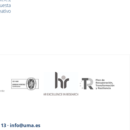
puesta
eativo
3 13 · info@uma.es