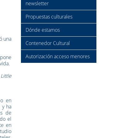
newsletter
Propuestas culturales
Dónde estamos
só una
Contenedor Cultural
Autorización acceso menores
 pone
vida.
Little
do en
 y ha
as de
do el
te en
studio
eles,