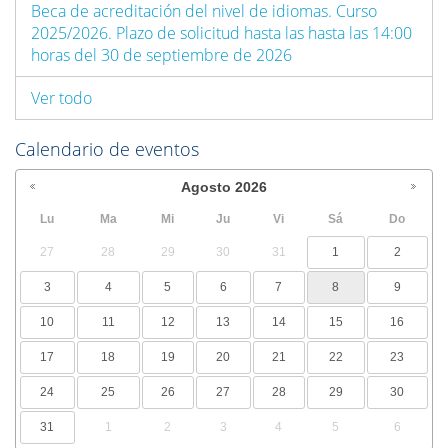
Beca de acreditación del nivel de idiomas. Curso
2025/2026. Plazo de solicitud hasta las hasta las 14:00
horas del 30 de septiembre de 2026
Ver todo
Calendario de eventos
Agosto
2026
Lu
Ma
Mi
Ju
Vi
Sá
Do
27
28
29
30
31
1
2
3
4
5
6
7
8
9
10
11
12
13
14
15
16
17
18
19
20
21
22
23
24
25
26
27
28
29
30
31
1
2
3
4
5
6