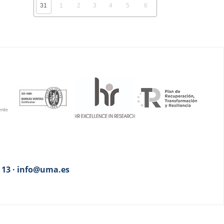
31
1
2
3
4
5
6
3 13 · info@uma.es