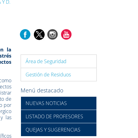
 Y D.
en la
strés
Área de Seguridad
ectos
Gestión de Residuos
s como
ectos
Menú destacado
strar
cto de
NUEVAS NOTICIAS
to por
rgico
LISTADO DE PROFESORES
y las
QUEJAS Y SUGERENCIAS
íficos