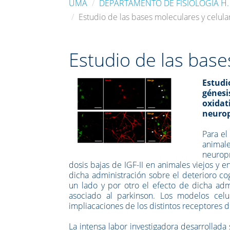
UMA
DEPARTAMENTO DE FISIOLOGÍA H. 
Estudio de las bases moleculares y celula
Estudio de las base
Estudi
génesi
oxida
neurop
Para el
animal
neuropr
dosis bajas de IGF-II en animales viejos y 
dicha administración sobre el deterioro co
un lado y por otro el efecto de dicha adm
asociado al parkinson. Los modelos cel
impliacaciones de los distintos receptores d
La intensa labor investigadora desarrollada