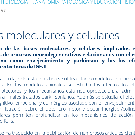
HISTOLOGÍA H. ANATOMÍA PATOLÓGICA Y EDUCACIÓN FÍSICA
res
s moleculares y celulares
o de las bases moleculares y celulares implicados 
s de procesos neurodegenerativos re
lacionados con el e
tivo como envejecimiento y parkinson y los los ef
rotectores de IGF-II
 abordaje de esta temática se utilizan tanto modelos celulare
es. En los modelos animales se estudia los efectos los ef
otectores, y los mecanismos esta neuroprotección, al admini
en animales tratados parkinsonianos. Además se estudia, el efe
gnitivo, emocional y colinérgico asociado con el envejecimien
inistración sobre el deterioro motor y dopaminergico /coliné
ulares permiten profundizar en los mecanismos de acción 
e IGFs.
 se ha traducido en la publicación de numerosos artículos cient