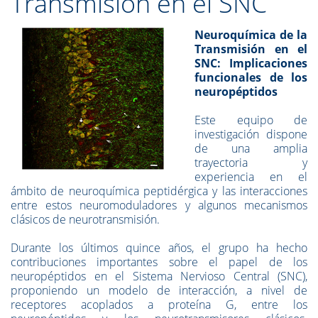
Transmisión en el SNC
Neuroquímica de la
Transmisión en el
SNC: Implicaciones
funcionales de los
neuropéptidos
Este equipo de
investigación dispone
de una amplia
trayectoria y
experiencia en el
ámbito de neuroquímica peptidérgica y las interacciones
entre estos neuromoduladores y algunos mecanismos
clásicos de neurotransmisión.
Durante los últimos quince años, el grupo ha hecho
contribuciones importantes sobre el papel de los
neuropéptidos en el Sistema Nervioso Central (SNC),
proponiendo un modelo de interacción, a nivel de
receptores acoplados a proteína G, entre los