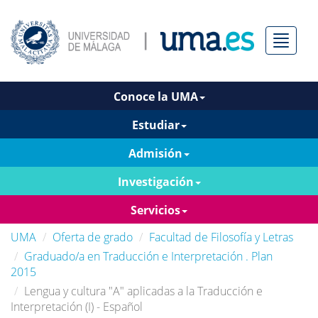
Menú
Conoce la UMA
Estudiar
Admisión
Investigación
Servicios
UMA
Oferta de grado
Facultad de Filosofía y Letras
Graduado/a en Traducción e Interpretación . Plan
2015
Lengua y cultura "A" aplicadas a la Traducción e
Interpretación (I) - Español