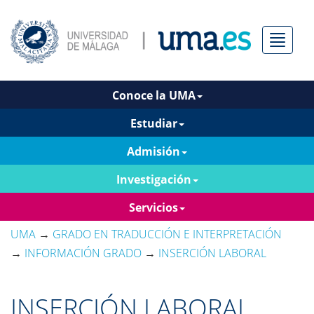
Menú
Conoce la UMA
Estudiar
Admisión
Investigación
Servicios
UMA
→
GRADO EN TRADUCCIÓN E INTERPRETACIÓN
→
INFORMACIÓN GRADO
→
INSERCIÓN LABORAL
INSERCIÓN LABORAL