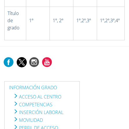
Título
de
1º
1º, 2º
1º,2º,3º
1º,2º,3º,4º
grado
INFORMACIÓN GRADO
ACCESO AL CENTRO
COMPETENCIAS
INSERCIÓN LABORAL
MOVILIDAD
PERFIL DE ACCESO