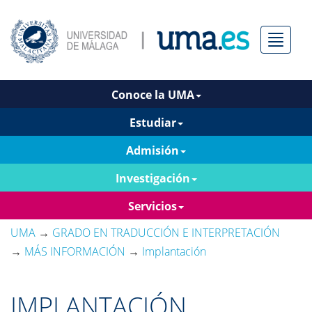
Menú
Conoce la UMA
Estudiar
Admisión
Investigación
Servicios
UMA
→
GRADO EN TRADUCCIÓN E INTERPRETACIÓN
→
MÁS INFORMACIÓN
→
Implantación
IMPLANTACIÓN