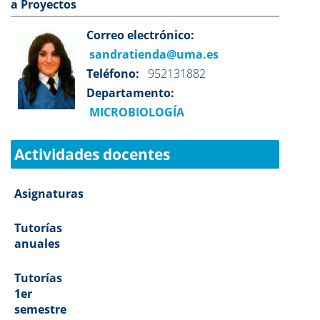
a Proyectos
Correo electrónico:
sandratienda@uma.es
Teléfono:
952131882
Departamento:
MICROBIOLOGÍA
Actividades docentes
Asignaturas
Tutorías
anuales
Tutorías
1er
semestre