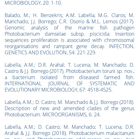
MICROBIOLOGY, 20: 1-10.
Balado, M.; H. Benzekris; A.M. Labella; M.G. Claros; M.
Manchado; J.J. Borrego; C.R. Osorio & M.L. Lemos (2017).
Genomic analysis of the marine fish pathogen
Photobacterium damselae subsp. piscicida: Insertion
sequences proliferation is associated with chromosomal
reorganisations and rampant gene decay. INFECTION,
GENETICS AND EVOLUTION, 54: 221-229.
Labella, A.M.; D.R. Arahal; T. Lucena; M. Manchado; D.
Castro & J.J. Borrego (2017). Photobacterium toruni sp. nov.,
a bacterium isolated from diseased farmed fish.
INTERNATIONAL JOURNAL OF SYSTEMATIC AND
EVOLUTIONARY MICROBIOLOGY, 67: 4518-4525.
Labella, A.M.; D. Castro; M. Manchado & J.J. Borrego (2018).
Description of new and amended clades of the genus
Photobacterium. MICROORGANISMS, 6: 24.
Labella, A.M.; D. Castro; M. Manchado; T. Lucena; D.R.
Arahal & J.J. Borrego (2018). Photobacterium malacitanum