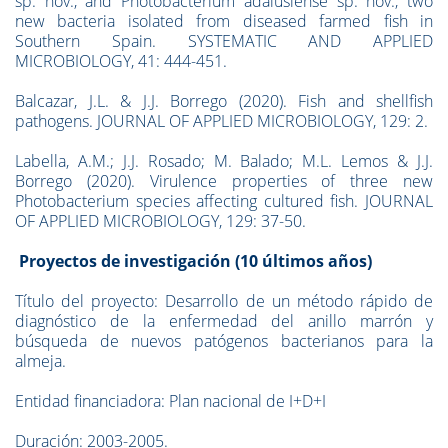
sp. nov., and Photobacterium adalusiense sp. nov., two
new bacteria isolated from diseased farmed fish in
Southern Spain. SYSTEMATIC AND APPLIED
MICROBIOLOGY, 41: 444-451.
Balcazar, J.L. & J.J. Borrego (2020). Fish and shellfish
pathogens. JOURNAL OF APPLIED MICROBIOLOGY, 129: 2.
Labella, A.M.; J.J. Rosado; M. Balado; M.L. Lemos & J.J.
Borrego (2020). Virulence properties of three new
Photobacterium species affecting cultured fish. JOURNAL
OF APPLIED MICROBIOLOGY, 129: 37-50.
Proyectos de investigación (10 últimos años)
Título del proyecto: Desarrollo de un método rápido de
diagnóstico de la enfermedad del anillo marrón y
búsqueda de nuevos patógenos bacterianos para la
almeja.
Entidad financiadora: Plan nacional de I+D+I
Duración: 2003-2005.