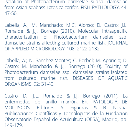
isolation of Photobacterium damselae subsp. damselae
from Asian seabass Lates calcarifer. FISH PATHOLOGY, 44:
47-50.
Labella, A.; M. Manchado; M.C. Alonso; D. Castro; J.L.
Romalde & J.J. Borrego (2010). Molecular intraspecific
characterization of Photobacterium damselae ssp.
damselae strains affecting cultured marine fish. JOURNAL
OF APPLIED MICROBIOLOGY, 108: 2122-2132.
Labella, A.; N. Sanchez-Montes; C. Berbel; M. Aparicio; D.
Castro; M. Manchado & J.J. Borrego (2010). Toxicity of
Photobacterium damselae ssp. damselae strains isolated
from cultured marine fish. DISEASES OF AQUATIC
ORGANISMS, 92: 31-40.
Castro, D.; J.L. Romalde & J.J. Borrego (2011). La
enfermedad del anillo marrón. En: PATOLOGIA DE
MOLUSCOS. Editores A. Figueras & B. Novoa.
Publicaciones Científicas y Tecnológicas de la Fundación
Observatorio Español de Acuicultura (OESA), Madrid, pp.
149-179.