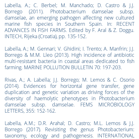
Labella, A.; C. Berbel; M. Manchado; D. Castro & J.J.
Borrego (2011). Photobacterium damselae subsp.
damselae, an emerging pathogen affecting new cultured
marine fish species in Southern Spain. In: RECENT
ADVANCES IN FISH FARMS. Edited by F. Aral & Z. Doggu.
INTECH, Rijeka (Croatia), pp. 135-152.
Labella, A.; M. Gennari; V. Ghidini; I. Trento; A. Manfrin; J.J.
Borrego & M.M. Lleo (2013). High incidence of antibiotic
multi-resistant bacteria in coastal areas dedicated to fish
farming. MARINE POLLUTION BULLETIN 70: 197-203.
Rivas, A.; A. Labella; J.J. Borrego; M. Lemos & C. Osorio
(2014). Evidences for horizontal gene transfer, gene
duplication and genetic variation as driving forces of the
diversity of haemolytic phenotypes in Photobacterium
damselae subsp. damselae. FEMS MICROBIOLOGY
LETTERS, 355: 152-162.
Labella, A.M.; D.R. Arahal; D. Castro; M.L. Lemos & J.J.
Borrego (2017). Revisiting the genus Photobacterium:
taxonomy, ecology and pathogenesis. INTERNATIONAL