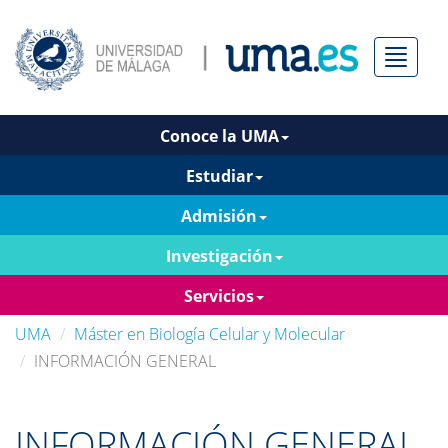
Menú
Conoce la UMA
Estudiar
Admisión
Investigación
Servicios
UMA
Máster en Biología Celular y Molecular
INFORMACIÓN GENERAL
INFORMACIÓN GENERAL