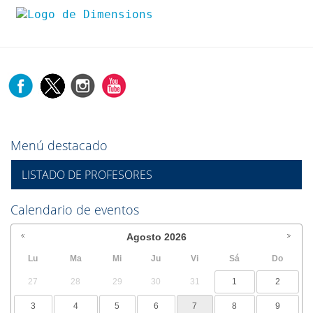
Menú destacado
LISTADO DE PROFESORES
Calendario de eventos
Agosto
2026
Lu
Ma
Mi
Ju
Vi
Sá
Do
27
28
29
30
31
1
2
3
4
5
6
7
8
9