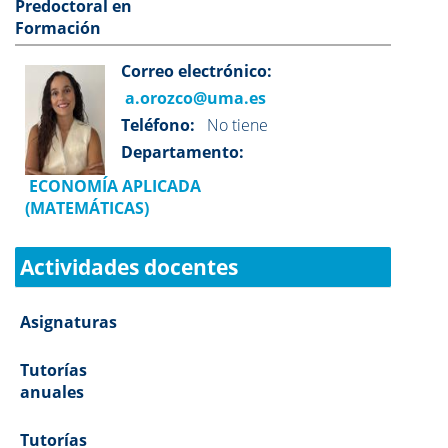
Predoctoral en
Formación
Correo electrónico:
a.orozco@uma.es
Teléfono:
No tiene
Departamento:
ECONOMÍA APLICADA
(MATEMÁTICAS)
Actividades docentes
Asignaturas
Tutorías
anuales
Tutorías