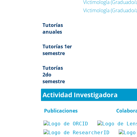
Victimología (Graduado/a
Victimología (Graduado/a
Tutorías
anuales
Tutorías 1er
semestre
Tutorías
2do
semestre
Actividad Investigadora
Publicaciones
Colabor