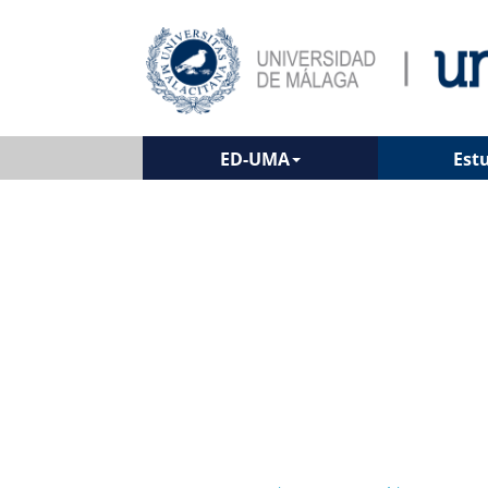
ED-UMA
Est