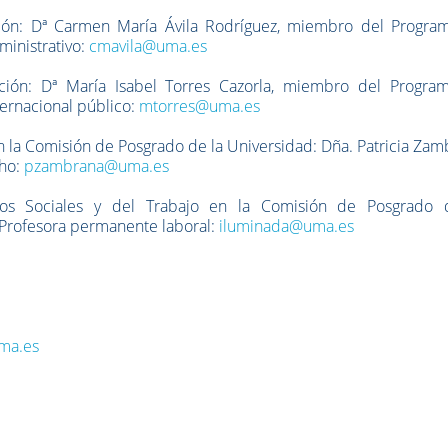
ción: Dª Carmen María Ávila Rodríguez, miembro del Progra
ministrativo:
cmavila@uma.es
ación:
Dª María Isabel Torres Cazorla, miembro del Progra
ternacional público:
mtorres@uma.es
 la Comisión de Posgrado de la Universidad: Dña. Patricia Za
cho:
pzambrana@uma.es
ios Sociales y del Trabajo en la Comisión de Posgrado 
Profesora permanente laboral:
iluminada@uma.es
ma.es