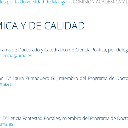
ales por la Universidad de Málaga
COMISIÓN ACADÉMICA Y 
ICA Y DE CALIDAD
grama de Doctorado y Catedrático de Ciencia Política, por dele
alencia@uma.es
ción: Dª Laura Zumaquero Gil, miembro del Programa de Docto
uma.es
n: Dª Leticia Fontestad Portales, miembro del Programa de Doc
@uma.es