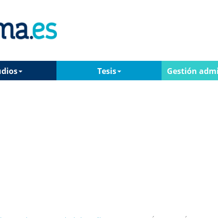
udios
Tesis
Gestión admi