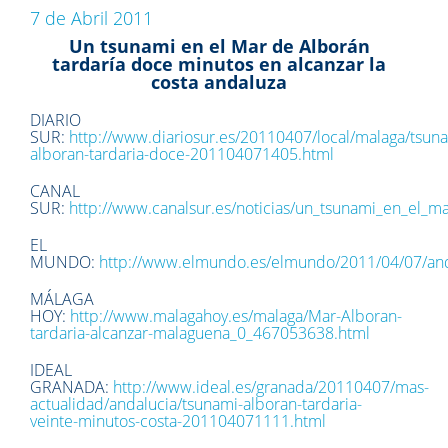
7 de Abril 2011
Un tsunami en el Mar de Alborán
tardaría doce minutos en alcanzar la
costa andaluza
DIARIO
SUR:
http://www.diariosur.es/20110407/local/malaga/tsun
alboran-tardaria-doce-201104071405.html
CANAL
SUR:
http://www.canalsur.es/noticias/un_tsunami_en_el_m
EL
MUNDO:
http://www.elmundo.es/elmundo/2011/04/07/an
MÁLAGA
HOY:
http://www.malagahoy.es/malaga/Mar-Alboran-
tardaria-alcanzar-malaguena_0_467053638.html
IDEAL
GRANADA:
http://www.ideal.es/granada/20110407/mas-
actualidad/andalucia/tsunami-alboran-tardaria-
veinte-minutos-costa-201104071111.html