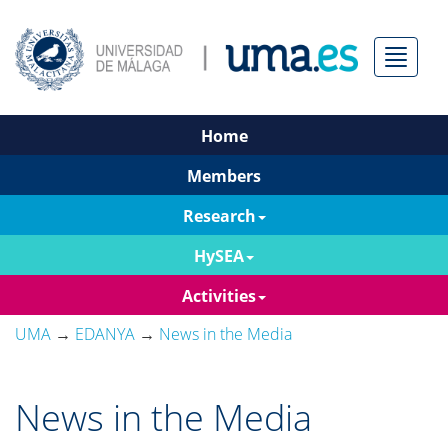
Menú
Home
Members
Research
HySEA
Activities
UMA
→
EDANYA
→
News in the Media
News in the Media