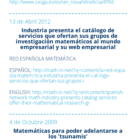
http://www.cesga.es/es/ver_nova/idnoticia/4956
13 de Abril 2012
Industria presenta el catálogo de
servicios que ofertan sus grupos de
investigación matemáticos al mundo
empresarial y su web empresarial
RED ESPAÑOLA MATEMÁTICA:
ESPAÑOL:
http://math-in.net/?q=content/la-red-espa-
ola-matem-tica-industria-presenta-el-cat-logo-
servicios-que-ofertan-sus-grupos-i
ENGLISH:
http://math-in.net/?q=en/content/spanish-
network-math-industry-presents-catalog-services-
offer-their-mathematical-research-gr
4 de Octubre 2009
Matemáticas para poder adelantarse a
los 'tsunamis'