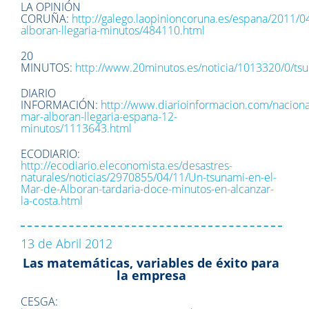
LA OPINIÓN
CORUÑA:
http://galego.laopinioncoruna.es/espana/2011/0
alboran-llegaria-minutos/484110.html
20
MINUTOS:
http://www.20minutos.es/noticia/1013320/0/ts
DIARIO
INFORMACIÓN:
http://www.diarioinformacion.com/nacion
mar-alboran-llegaria-espana-12-
minutos/1113643.html
ECODIARIO:
http://ecodiario.eleconomista.es/desastres-
naturales/noticias/2970855/04/11/Un-tsunami-en-el-
Mar-de-Alboran-tardaria-doce-minutos-en-alcanzar-
la-costa.html
13 de Abril 2012
Las matemáticas, variables de éxito para
la empresa
CESGA: