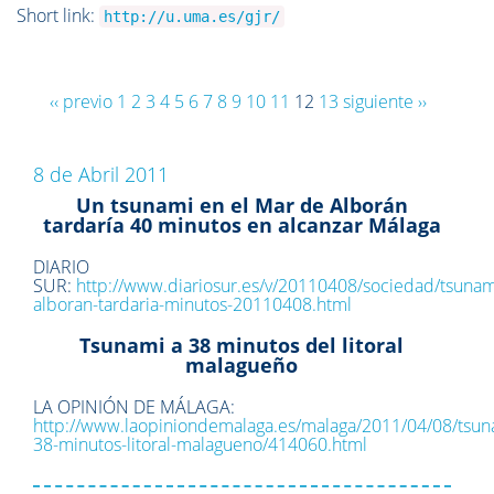
Short link:
http://u.uma.es/gjr/
‹‹ previo
1
2
3
4
5
6
7
8
9
10
11
12
13
siguiente ››
8 de Abril 2011
Un tsunami en el Mar de Alborán
tardaría 40 minutos en alcanzar Málaga
DIARIO
SUR:
http://www.diariosur.es/v/20110408/sociedad/tsunam
alboran-tardaria-minutos-20110408.html
Tsunami a 38 minutos del litoral
malagueño
LA OPINIÓN DE MÁLAGA:
http://www.laopiniondemalaga.es/malaga/2011/04/08/tsun
38-minutos-litoral-malagueno/414060.html