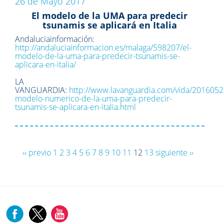
26 de Mayo 2017
El modelo de la UMA para predecir
tsunamis se aplicará en Italia
Andaluciainformación:
http://andaluciainformacion.es/malaga/598207/el-
modelo-de-la-uma-para-predecir-tsunamis-se-
aplicara-en-italia/
LA
VANGUARDIA:
http://www.lavanguardia.com/vida/201605
modelo-numerico-de-la-uma-para-predecir-
tsunamis-se-aplicara-en-italia.html
‹‹ previo
1
2
3
4
5
6
7
8
9
10
11
12
13
siguiente ››