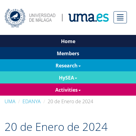
Menú
Home
Members
Research
HySEA
Activities
UMA
EDANYA
20 de Enero de 2024
20 de Enero de 2024