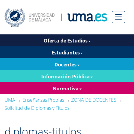
Menú
Oferta de Estudios
Estudiantes
Docentes
Información Pública
Normativa
UMA
→
Enseñanzas Propias
→
ZONA DE DOCENTES
→
Solicitud de Diplomas y Títulos
diplomas-titulos