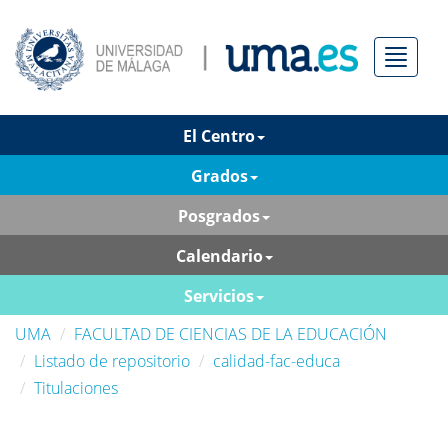
Menú
El Centro
Grados
Posgrados
Calendario
Servicios
UMA
FACULTAD DE CIENCIAS DE LA EDUCACIÓN
Listado de repositorio
calidad-fac-educa
Titulaciones