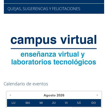
QUEJAS, SUGERENCIAS Y FELICITACIONES
Calendario de eventos
Agosto
2026
LU
MA
MI
JU
VI
SÁ
DO