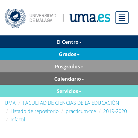
Menú
El Centro
Grados
Posgrados
Calendario
Servicios
UMA
FACULTAD DE CIENCIAS DE LA EDUCACIÓN
Listado de repositorio
practicum-fce
2019-2020
Infantil