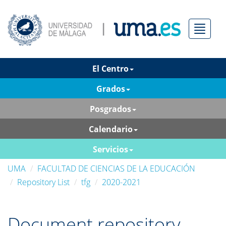
Menú
El Centro
Grados
Posgrados
Calendario
Servicios
UMA
FACULTAD DE CIENCIAS DE LA EDUCACIÓN
Repository List
tfg
2020-2021
Document repository