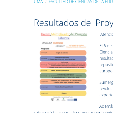
UMA
FACULTAD DE CIENCIAS DE LA ED
Resultados del Pro
¡Atenci
El 6 de
Ciencia
resulta
reposit
europea
Sumérge
revoluc
experto
Además,
sobre prácticas para documentar pedagógi