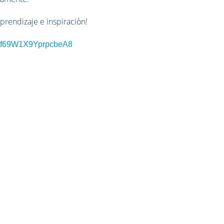
prendizaje e inspiraciòn!
e/nf69W1X9YprpcbeA8