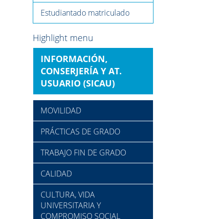
Estudiantado matriculado
Highlight menu
INFORMACIÓN,
CONSERJERÍA Y AT.
USUARIO (SICAU)
MOVILIDAD
PRÁCTICAS DE GRADO
TRABAJO FIN DE GRADO
CALIDAD
CULTURA, VIDA
UNIVERSITARIA Y
COMPROMISO SOCIAL