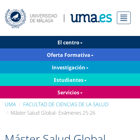
Menú
El centro
Oferta Formativa
Investigación
Estudiantes
Servicios
UMA
FACULTAD DE CIENCIAS DE LA SALUD
Máster Salud Global- Exámenes 25-26
Máster Salud Global-