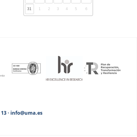
31
1
2
3
4
5
6
3 13 · info@uma.es