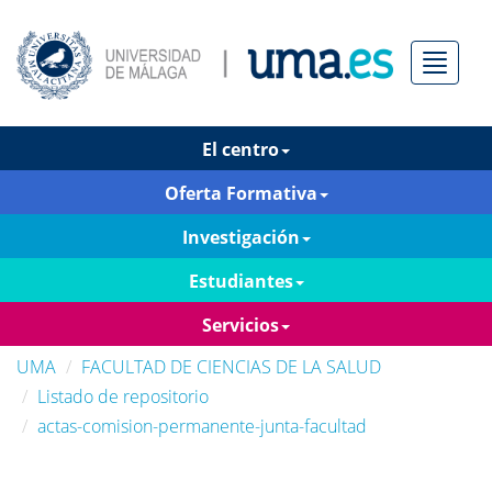
Menú
El centro
Oferta Formativa
Investigación
Estudiantes
Servicios
UMA
FACULTAD DE CIENCIAS DE LA SALUD
Listado de repositorio
actas-comision-permanente-junta-facultad