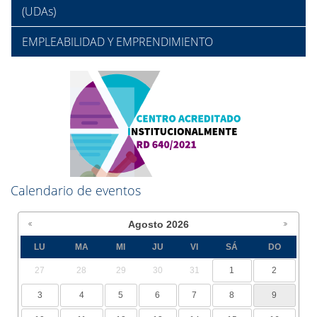
(UDAs)
EMPLEABILIDAD Y EMPRENDIMIENTO
Calendario de eventos
Agosto
2026
LU
MA
MI
JU
VI
SÁ
DO
27
28
29
30
31
1
2
3
4
5
6
7
8
9