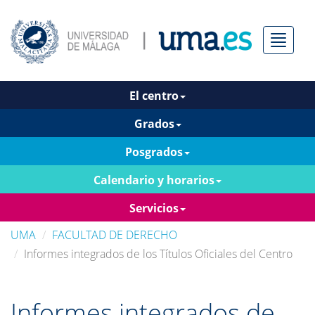
Menú
El centro
Grados
Posgrados
Calendario y horarios
Servicios
UMA
FACULTAD DE DERECHO
Informes integrados de los Títulos Oficiales del Centro
Informes integrados de