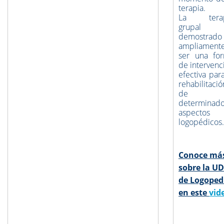
terapia.
La terap
grupal 
demostrado
ampliament
ser una fo
de intervenc
efectiva para
rehabilitació
de
determinad
aspectos
logopédicos
Conoce má
sobre la U
de Logoped
en este
vid