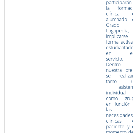
participarán
la formac
clínica d
alumnado 
Grado 
Logopedia,
implicarse
forma activa
estudiantad
en es
servicio.
Dentro 
nuestra ofer
se realiza
tanto u
asistenc
individual
como grup
en función
las
necesidades
clínicas 
paciente y 
momento de