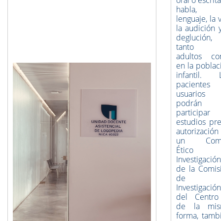
oral o escrita
habla, 
lenguaje, la 
la audición y
deglución,
tanto 
adultos c
en la poblac
infantil. 
pacientes
usuarios
podrán
participar
estudios pre
autorización
un Comi
Ético 
Investigació
de la Comis
de
Investigación
del Centro
de la mis
forma, tamb