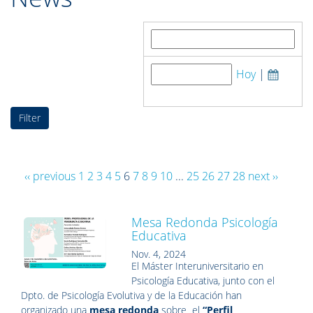
Search by:
Hoy
|
Publish date:
‹‹ previous
1
2
3
4
5
6
7
8
9
10
...
25
26
27
28
next ››
Mesa Redonda Psicología
Educativa
Nov. 4, 2024
El Máster Interuniversitario en
Psicología Educativa, junto con el
Dpto. de Psicología Evolutiva y de la Educación han
organizado una
mesa redonda
sobre el
“Perfil