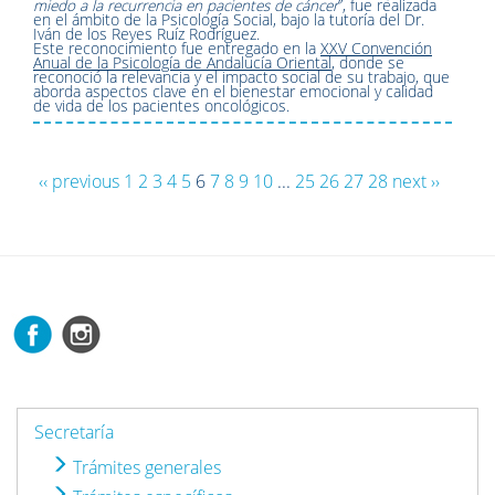
miedo a la recurrencia en pacientes de cáncer
”, fue realizada
en el ámbito de la Psicología Social, bajo la tutoría del Dr.
Iván de los Reyes Ruíz Rodríguez.
Este reconocimiento fue entregado en la
XXV Convención
Anual de la Psicología de Andalucía Oriental
, donde se
reconoció la relevancia y el impacto social de su trabajo, que
aborda aspectos clave en el bienestar emocional y calidad
de vida de los pacientes oncológicos.
‹‹ previous
1
2
3
4
5
6
7
8
9
10
...
25
26
27
28
next ››
Secretaría
Trámites generales