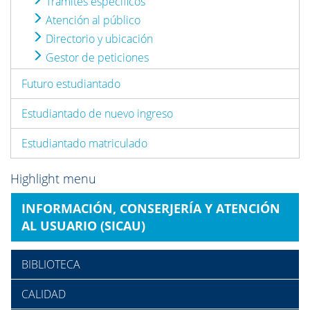
Trámites específicos
Atención al público
Directorio y ubicación
Gestor de peticiones
Futuro estudiantado
Estudiantado de nuevo ingreso
Estudiantado matriculado
Highlight menu
INFORMACIÓN, CONSERJERÍA Y ATENCIÓN
AL USUARIO (SICAU)
BIBLIOTECA
CALIDAD