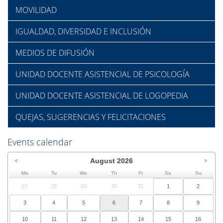
MOVILIDAD
IGUALDAD, DIVERSIDAD E INCLUSIÓN
MEDIOS DE DIFUSIÓN
UNIDAD DOCENTE ASISTENCIAL DE PSICOLOGÍA
UNIDAD DOCENTE ASISTENCIAL DE LOGOPEDIA
QUEJAS, SUGERENCIAS Y FELICITACIONES
Events calendar
August
2026
Mo
Tu
We
Th
Fr
Sa
Su
27
28
29
30
31
1
2
3
4
5
6
7
8
9
10
11
12
13
14
15
16