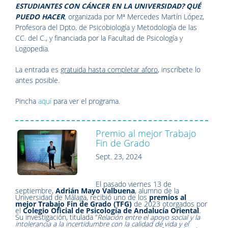
ESTUDIANTES CON CÁNCER
EN LA UNIVERSIDAD? QUÉ
PUEDO HACER
,
organizada por Mª Mercedes Martín López,
Profesora del Dpto. de Psicobiología y Metodología de las
CC. del C., y financiada por la Facultad de Psicología y
Logopedia.
La entrada es
gratuida hasta completar aforo
, inscríbete lo
antes posible.
Pincha
aquí
para ver el programa.
Premio al mejor Trabajo
Fin de Grado
Sept. 23, 2024
El pasado viernes 13 de
septiembre,
Adrián Mayo Valbuena
, alumno de la
Universidad de Málaga, recibió uno de los
premios al
mejor Trabajo Fin de Grado (TFG)
de 2023 otorgados por
el
Colegio Oficial de Psicología de Andalucía Oriental
.
Su investigación, titulada “
Relación entre el apoyo social y la
intolerancia a la incertidumbre con la calidad de vida y el