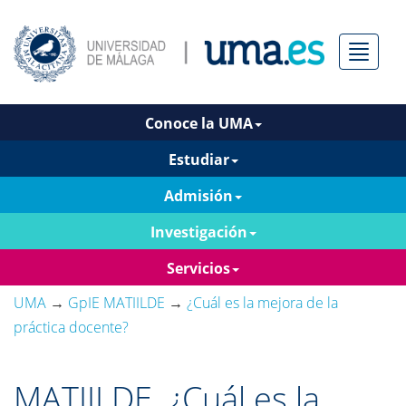
Menú
Conoce la UMA
Estudiar
Admisión
Investigación
Servicios
UMA
→
GpIE MATIILDE
→
¿Cuál es la mejora de la
práctica docente?
MATIILDE. ¿Cuál es la