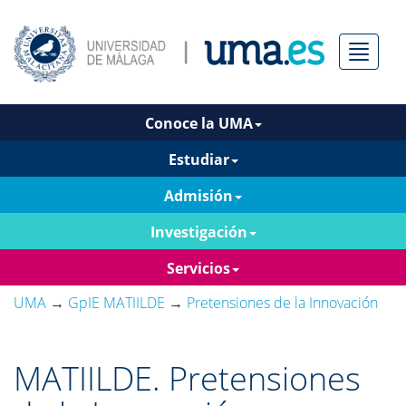
Menú
Conoce la UMA
Estudiar
Admisión
Investigación
Servicios
UMA
→
GpIE MATIILDE
→
Pretensiones de la Innovación
MATIILDE. Pretensiones