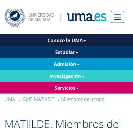
Menú
Conoce la UMA
Estudiar
Admisión
Investigación
Servicios
UMA
→
GpIE MATIILDE
→
Miembros del grupo
MATIILDE. Miembros del