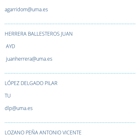
agarridom@uma.es
HERRERA BALLESTEROS
JUAN
AYD
juanherrera@uma.es
LÓPEZ DELGADO
PILAR
TU
dlp@uma.es
LOZANO PEÑA
ANTONIO VICENTE