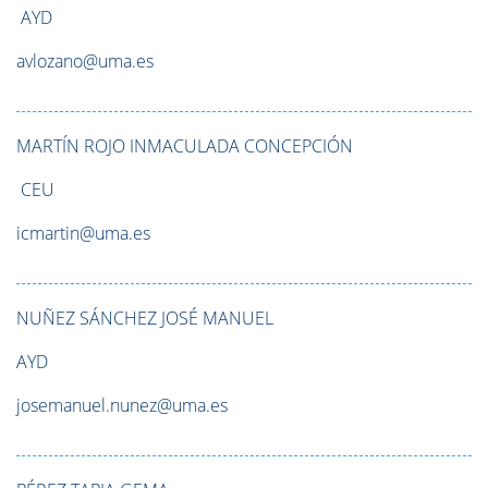
AYD
avlozano@uma.es
MARTÍN ROJO
INMACULADA CONCEPCIÓN
CEU
icmartin@uma.es
NUÑEZ SÁNCHEZ
JOSÉ MANUEL
AYD
josemanuel.nunez@uma.es